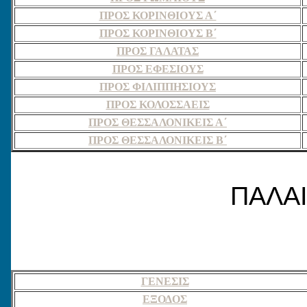
ΠΡΟΣ ΚΟΡΙΝΘΙΟΥΣ Α΄
ΠΡΟΣ ΚΟΡΙΝΘΙΟΥΣ Β΄
ΠΡΟΣ ΓΑΛΑΤΑΣ
ΠΡΟΣ ΕΦΕΣΙΟΥΣ
ΠΡΟΣ ΦΙΛΙΠΠΗΣΙΟΥΣ
ΠΡΟΣ ΚΟΛΟΣΣΑΕΙΣ
ΠΡΟΣ ΘΕΣΣΑΛΟΝΙΚΕΙΣ Α΄
ΠΡΟΣ ΘΕΣΣΑΛΟΝΙΚΕΙΣ Β΄
ΠΑΛΑ
ΓΕΝΕΣΙΣ
ΕΞΟΔΟΣ