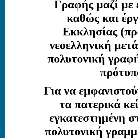
Γραφής μαζί με 
καθώς και έρ
Εκκλησίας (πρ
νεοελληνική μετ
πολυτονική γραφή
πρότυ
Για να εμφανιστού
τα πατερικά κεί
εγκατεστημένη στ
πολυτονική γραμμ