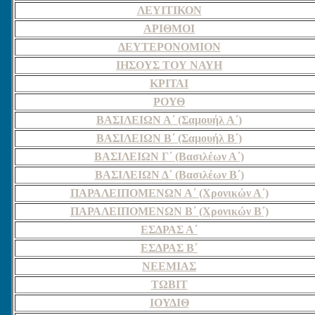
ΛΕΥΙΤΙΚΟΝ
ΑΡΙΘΜΟΙ
ΔΕΥΤΕΡΟΝΟΜΙΟΝ
ΙΗΣΟΥΣ ΤΟΥ ΝΑΥΗ
ΚΡΙΤΑΙ
ΡΟΥΘ
ΒΑΣΙΛΕΙΩΝ Α΄ (Σαμουήλ Α΄)
ΒΑΣΙΛΕΙΩΝ Β΄ (Σαμουήλ Β΄)
ΒΑΣΙΛΕΙΩΝ Γ΄ (Βασιλέων Α΄)
ΒΑΣΙΛΕΙΩΝ Δ΄ (Βασιλέων Β΄)
ΠΑΡΑΛΕΙΠΟΜΕΝΩΝ Α΄ (Χρονικών Α΄)
ΠΑΡΑΛΕΙΠΟΜΕΝΩΝ Β΄ (Χρονικών Β΄)
ΕΣΔΡΑΣ Α΄
ΕΣΔΡΑΣ Β΄
ΝΕΕΜΙΑΣ
ΤΩΒΙΤ
ΙΟΥΔΙΘ