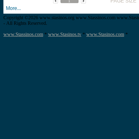
PAGE SIZE
More...
Copyright
©2026 www.stasinos.org www.Stassinos.com www.Stasin
- All Rights Reserved.
www.Stassinos.com
*
www.Stasinos.tv
*
www.Stasinos.com
*