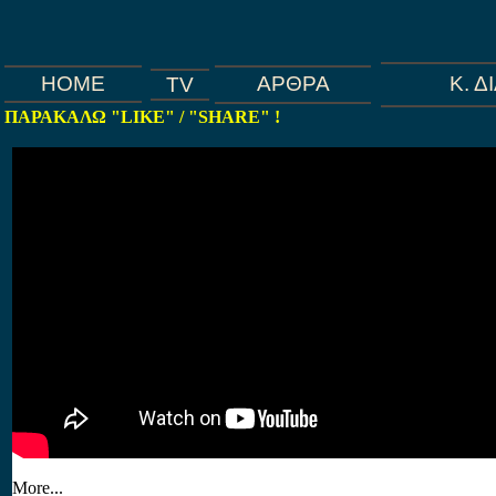
HOME
Κ. 
ΑΡΘΡΑ
TV
ΠΑΡΑΚΑΛΩ "LIKE" / "SHARE" !
More...