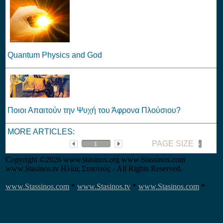
Quantum Physics and God
Ποιοι Απαιτούν την Ψυχή του Άφρονα Πλούσιου?
MORE ARTICLES:
PAGE SIZE
Copyright
©2026 www.stasinos.org www.Stassinos.com
www.Stasinos.tv Ηλίας Στασινός - All Rights Reserved.
www.Stassinos.com
*
www.Stasinos.tv
*
www.Stasinos.com
*