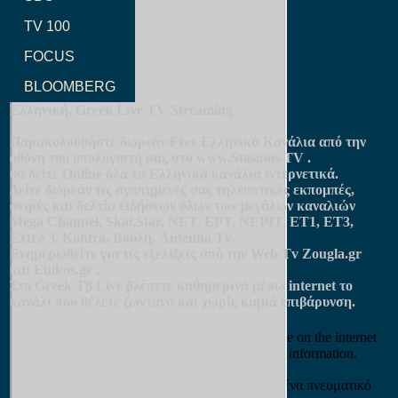
TV 100
FOCUS
BLOOMBERG
Ελληνική, Greek Live TV Streaming
Παρακολουθήστε δωρεάν/Free Ελληνικά Κανάλια από την
οθόνη του υπολογιστή σας στο
www.Stasinos.TV
.
θα δείτε Online όλα τα Ελληνικά κανάλια ιντερνετικά.
Δείτε δωρεάν τις αγαπημένες σας τηλεοπτικές εκπομπές,
σειρές και δελτία ειδήσεων όλων των μεγάλων καναλιών
Mega Channel, Skai,Star, NET, ΕΡΤ, ΝΕΡΙΤ, ET1, ET3,
Extra 3, Kontra, Βουλη, Antenna Tv.
Ενημερωθείτε για τις εξελίξεις από την Web Tv Zougla.gr
και Enikos.gr .
Στο Greek Tβ Live βλέπετε καθημερινά μέσω internet το
κανάλι που θέλετε ζωντανά και χωρίς καμιά επιβάρυνση.
Disclaimer:
All TV channels are third party links available free on the internet
and we do not stream any of the channels for any information.
Το Στασινος.ΤV | Stasinos.TV δεν διεκδικεί κανένα πνευματικό