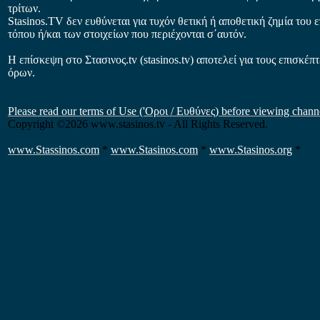
τρίτων.
Stasinos.TV δεν ευθύνεται για τυχόν θετική ή αποθετική ζημία του
τόπου ή/και των στοιχείων που περιέχονται σ΄αυτόν.
Η επίσκεψη στο Στασινος.tv (stasinos.tv) αποτελεί για τους επισκ
όρων.
Please read our terms of Use ('Οροι / Ευθύνες) before viewing chann
Copyright
©2026 www.stasinos.tv - All Rights Reserved.
www.Stassinos.com
*
www.Stasinos.com
*
www.Stasinos.org
*