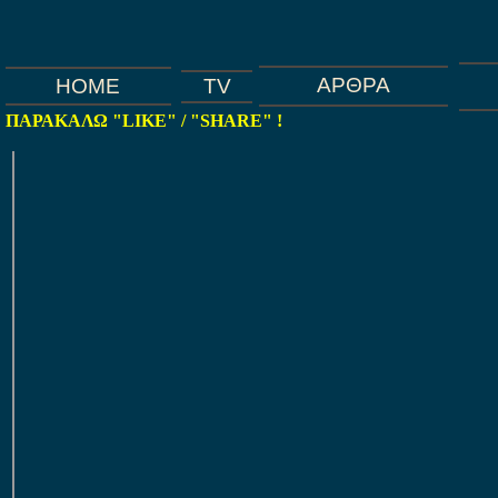
ΑΡΘΡΑ
HOME
TV
ΠΑΡΑΚΑΛΩ "LIKE" / "SHARE" !