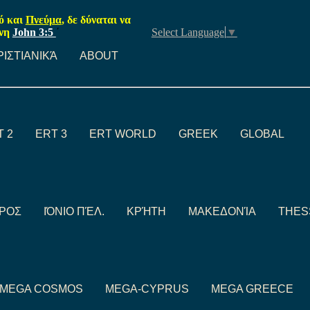
ρό και
Πνεύμα
, δε δύναται να
νη
John 3:5
΄
Select Language
▼
ΡΙΣΤΙΑΝΙΚΆ
ABOUT
T 2
ERT 3
ERT WORLD
GREEK
GLOBAL
ΙΡΟΣ
ΙΌΝΙΟ ΠΈΛ.
ΚΡΉΤΗ
ΜΑΚΕΔΟΝΊΑ
THES
MEGA COSMOS
MEGA-CYPRUS
MEGA GREECE