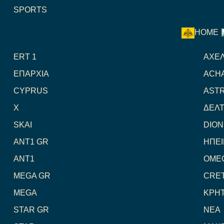
SPORTS
HOME
ERT 1
ΑΧΕ
ΕΠΑΡΧΙΑ
ACHA
CYPRUS
ASTR
X
ΔΕΛ
SKAI
DION
ANT1 GR
ΗΠΕΙ
ANT1
OME
MEGA GR
CRET
MEGA
ΚΡΗΤ
STAR GR
NEA