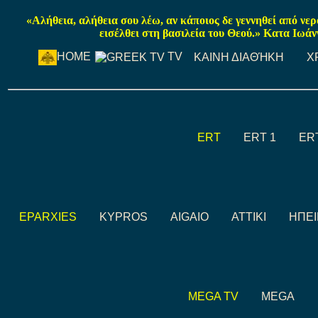
«Αλήθεια, αλήθεια σου λέω, αν κάποιος δε γεννηθεί από νε
εισέλθει στη βασιλεία του Θεού.» Κατα Ιωάν
TV
HOME
ΚΑΙΝΗ ΔΙΑΘΉΚΗ
Χ
ERT
ERT 1
ER
EPARXIES
KYPROS
AIGAIO
ATTIKI
ΗΠΕ
MEGA TV
MEGA