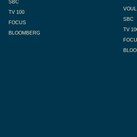
SBC
VOUL
TV 100
SBC
FOCUS
TV 10
BLOOMBERG
FOC
BLO