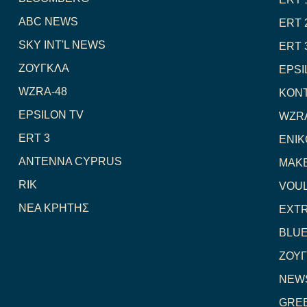
ABC NEWS
ERT 
SKY INT'L NEWS
ERT 
ΖΟΥΓΚΛΑ
EPSI
WZRA-48
ΚΟΝ
EPSILON TV
WZRA
ERT 3
ENIK
ANTENNA CYPRUS
MAKE
RIK
VOUL
NEA ΚΡΗΤΗΣ
EXTR
BLUE
ΖΟΥ
NEWS
GRE