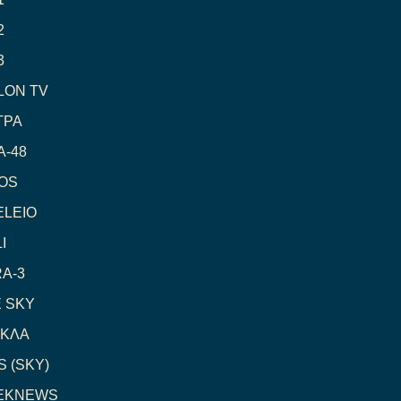
2
3
LON TV
ΤΡΑ
-48
OS
LEIO
I
A-3
 SKY
ΓΚΛΑ
 (SKY)
EKNEWS