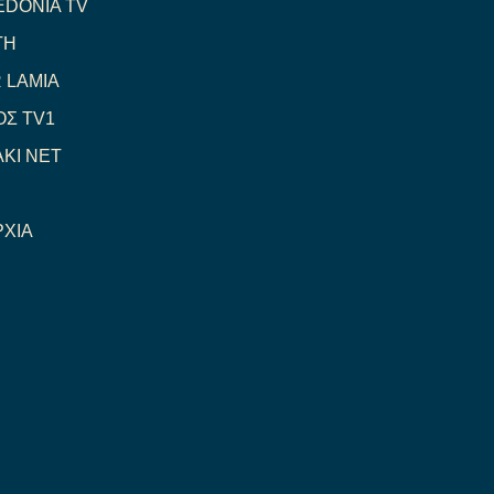
DONIA TV
ΤΗ
 LAMIA
Σ TV1
KI NET
ΧΙΑ