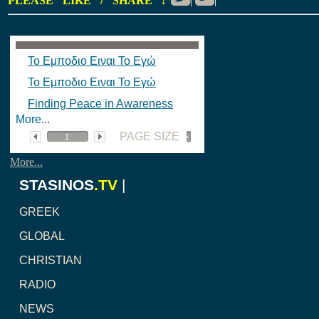
PLEASE "LIKE" / "SHARE" !
|
|
Το Εμποδιο Ειναι Το Εγώ
Το Εμποδιο Ειναι Το Εγώ
Finding Peace in Awareness
More...
PAGE SIZE
More...
STASINOS
.TV
|
GREEK
GLOBAL
CHRISTIAN
RADIO
NEWS