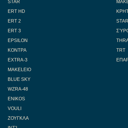
STAR
MAKE
ERT HD
ΚΡΗ
ERT 2
STAR
ERT 3
ΣΎΡΟ
EPSILON
THRA
ΚΟΝΤΡΑ
TRT
EXTRA-3
ΕΠΑΡ
MAKELEIO
BLUE SKY
WZRA-48
ENIKOS
VOULI
ΖΟΥΓΚΛΑ
INT'L